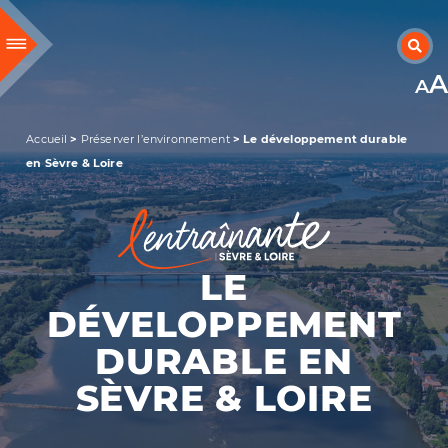
RECHERCHER UNE INFORMATION
A
ACCUEIL
Accueil
>
Préserver l’environnement
>
Le développement durable
DÉCOUVRIR NOTRE TERRITOIRE
en Sèvre & Loire
HABITER & SE DÉPLACER
GRANDIR & VIVRE ENSEMBLE
SORTIR & BOUGER
LE
PRÉSERVER L’ENVIRONNEMENT
DÉVELOPPEMENT
ENTREPRENDRE & INVESTIR
DURABLE EN
SÈVRE & LOIRE