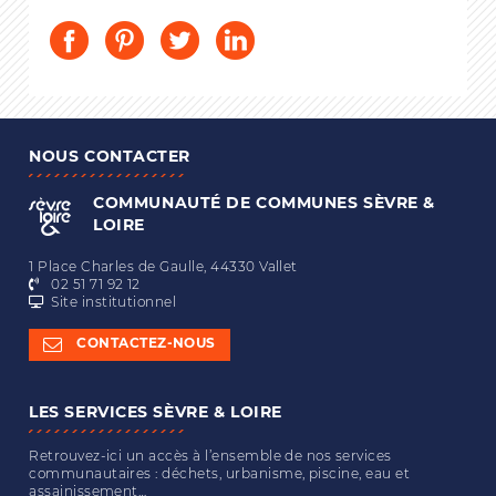
NOUS CONTACTER
COMMUNAUTÉ DE COMMUNES
SÈVRE &
LOIRE
1 Place Charles de Gaulle, 44330 Vallet
02 51 71 92 12
Site institutionnel
CONTACTEZ-NOUS
LES SERVICES SÈVRE & LOIRE
Retrouvez-ici un accès à l’ensemble de nos services
communautaires : déchets, urbanisme, piscine, eau et
assainissement…