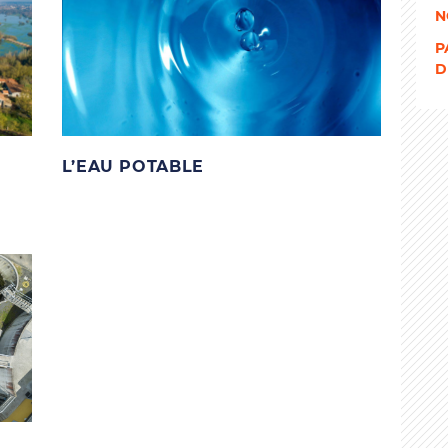
N
P
D
L’EAU POTABLE