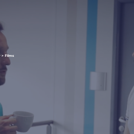
r
>
Films