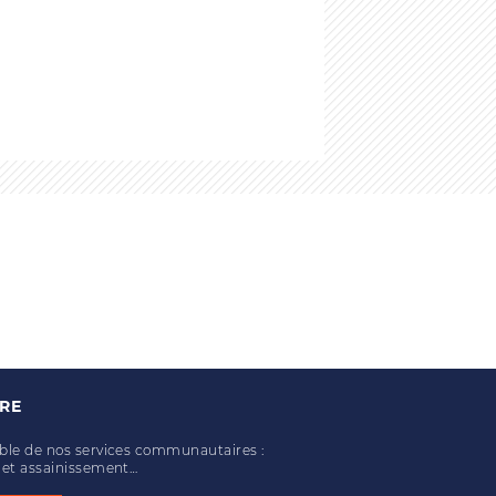
IRE
mble de nos services communautaires :
u et assainissement…