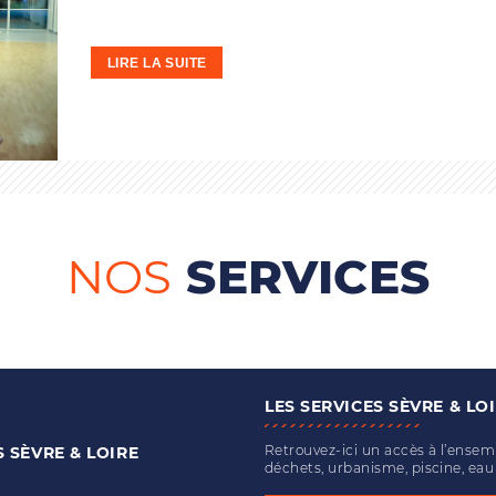
LIRE LA SUITE
NOS
SERVICES
LES SERVICES SÈVRE & LO
Retrouvez-ici un accès à l’ense
S
SÈVRE & LOIRE
déchets, urbanisme, piscine, ea