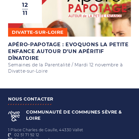
12
11
DIVATTE-SUR-LOIRE
APÉRO-PAPOTAGE : EVOQUONS LA PETITE
ENFANCE AUTOUR D’UN APÉRITIF
DÎNATOIRE
Semaines de la Parentalité / Mardi 12 novembre à
Divatte-sur-Loire
NOUS CONTACTER
COMMUNAUTÉ DE COMMUNES
SÈVRE &
LOIRE
1 Place Charles de Gaulle, 44330 Vallet
02 51 71 92 12