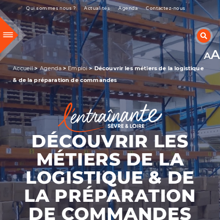
Qui sommes nous ?
Actualités
Agenda
Contactez-nous
RECHERCHER UNE INFORMATION
A
ACCUEIL
Accueil
>
Agenda
>
Emploi
>
Découvrir les métiers de la logistique
& de la préparation de commandes
DÉCOUVRIR NOTRE TERRITOIRE
HABITER & SE DÉPLACER
GRANDIR & VIVRE ENSEMBLE
DÉCOUVRIR LES
SORTIR & BOUGER
MÉTIERS DE LA
PRÉSERVER L’ENVIRONNEMENT
LOGISTIQUE & DE
ENTREPRENDRE & INVESTIR
LA PRÉPARATION
DE COMMANDES